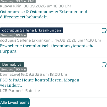
Sendung
90 Min
CME
Kyowa Kirin
|
08.09.2026 um 18:00 Uhr
Osteoporose & Osteomalazie: Erkennen und
differenziert behandeln
doctupus Seltene Erkrankungen
Sendung
60 Min
doctupus Seltene Erkrankungen
|
14.09.2026 um 14:30 Uhr
Erworbene thrombotisch-thrombozytopenische
Purpura
DermaLive
Sendung
90 Min
DermaLive
|
16.09.2026 um 18:00 Uhr
PSO & PsA: Heute kontrollieren. Morgen
verändern.
UCB Partner's Satellite
Alle Livestreams