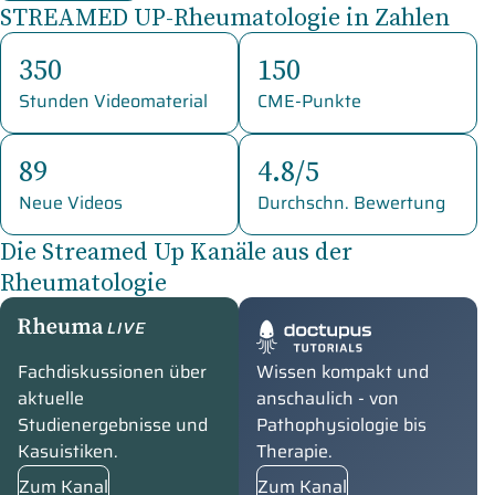
STREAMED UP-Rheumatologie in Zahlen
350
150
Stunden Videomaterial
CME-Punkte
89
4.8/5
Neue Videos
Durchschn. Bewertung
Die Streamed Up Kanäle aus der
Rheumatologie
RheumaLive
Doctupus Tutorials
Fachdiskussionen über
Wissen kompakt und
aktuelle
anschaulich - von
Studienergebnisse und
Pathophysiologie bis
Kasuistiken.
Therapie.
Zum Kanal
Zum Kanal