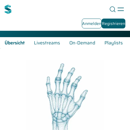
Rheumatologie-Fortbildungen
Anmelden
Registrieren
Übersicht
Livestreams
On-Demand
Playlists