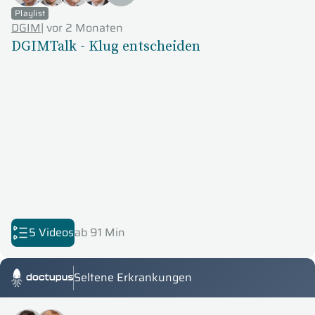
Playlist
DGIM
|
vor 2 Monaten
DGIMTalk - Klug entscheiden
5 Videos
ab 91 Min
Seltene Erkrankungen
Doctupus Tutorials