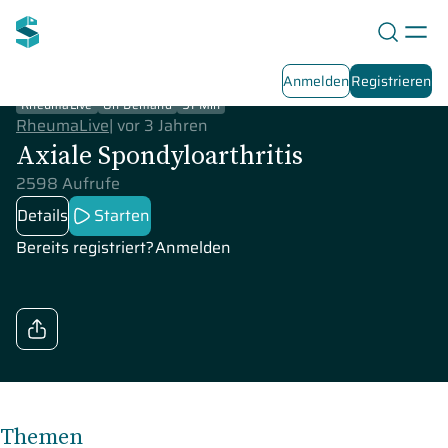
Anmelden
Registrieren
RheumaLive
On-Demand
91 Min
RheumaLive
|
vor 3 Jahren
Axiale Spondyloarthritis
2598 Aufrufe
Details
Starten
Bereits registriert?
Anmelden
Themen