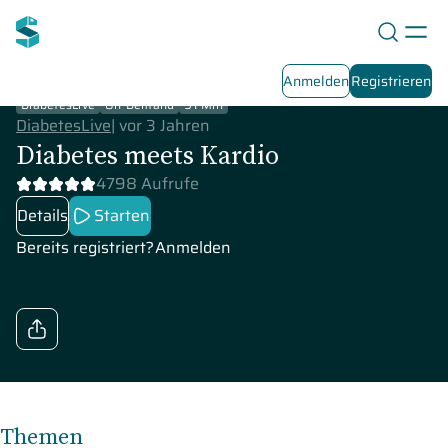
Anmelden
Registrieren
DiabetesLive
On-Demand
91 Min
DiabetesLive
|
vor 3 Jahren
Diabetes meets Kardio
4798 Aufrufe
Details
Starten
Bereits registriert?
Anmelden
Themen