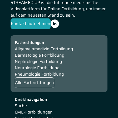
STREAMED UP ist die führende medizinische
Hämophilieprophylaxe bei Kindern dar. Sie erläutert die
Videoplattform für Online Fortbildung, um immer
Eignung der Hämophilie für die Gentherapie und fasst fünf
auf dem neuesten Stand zu sein.
Herausforderungen im Zusammenhang mit der AVV-
Kontakt aufnehmen
Gentherapie zusammen. Anhand von Patientenfällen stellt
Dr. Halimeh die Inhibitorentwicklung nach 4 EDs und die
Behandlung mit Emicizumab + FVIII vor. Am Ende
Fachrichtungen
konzentriert sie sich auf die Zusammenfassung des
Allgemeinmedizin Fortbildung
Behandlungskonzepts.
Dermatologie Fortbildung
Nephrologie Fortbildung
Neurologie Fortbildung
Pneumologie Fortbildung
Alle Fachrichtungen
Direktnavigation
Suche
CME-Fortbildungen