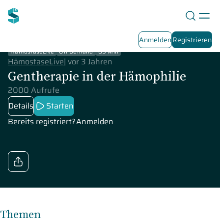
Anmelden
Registrieren
HämostaseLive
On-Demand
89 Min
HämostaseLive
|
vor 3 Jahren
Gentherapie in der Hämophilie
2000 Aufrufe
Details
Starten
Bereits registriert?
Anmelden
Themen