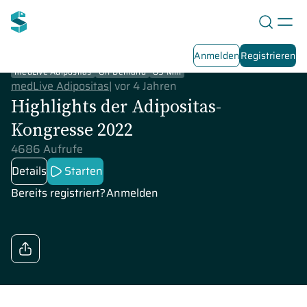
Anmelden
Registrieren
medLive Adipositas
On-Demand
89 Min
medLive Adipositas
|
vor 4 Jahren
Highlights der Adipositas-
Kongresse 2022
4686 Aufrufe
Details
Starten
Bereits registriert?
Anmelden