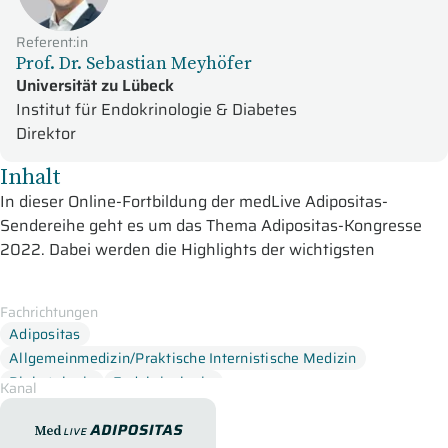
Referent:in
Prof. Dr. Sebastian Meyhöfer
Universität zu Lübeck
Institut für Endokrinologie & Diabetes
Direktor
Inhalt
In dieser Online-Fortbildung der medLive Adipositas-
Sendereihe geht es um das Thema Adipositas-Kongresse
2022. Dabei werden die Highlights der wichtigsten
Kongresse präsentiert und die neuesten Daten vorgestellt.
Zu Beginn der Sendung widmet sich Prof. Dr. Matthias
Fachrichtungen
Adipositas
Blüher den Highlights der
DAG Jahrestagung
. Dabei
Allgemeinmedizin/Praktische Internistische Medizin
bespricht er das "Disease Management Program" und
Diabetologie
Endokrinologie
erläutert den multimodalen Therapieansatz. Zum Schluss
Kanal
fokussiert er sich auf die digitalen
medLive Adipositas
Gesundheitsanwendungen.