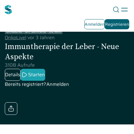
Anmelden
Registrieren
OnkoLive
On-Demand
92 Min
OnkoLive
|
vor 3 Jahren
Immuntherapie der Leber - Neue
Aspekte
3108 Aufrufe
Details
Starten
Bereits registriert?
Anmelden