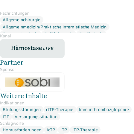
Fachrichtungen
Allgemeinchirurgie
Allgemeinmedizin/Praktische Internistische Medizin
Gastroenterologie
Gefäßchirurgie
Gynäkologie
Kanal
Hämatologie
Hämophilie
Hämostaseologie
Infektiologie
HämostaseLive
Transfusionsmedizin
Partner
Sponsor
Weitere Inhalte
Indikationen
Blutungsstörungen
cITP-Therapie
Immunthrombozytopenie
ITP
Versorgungssituation
Schlagworte
Herausforderungen
IcTP
ITP
ITP-Therapie