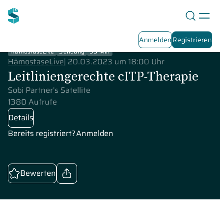
Anmelden
Registrieren
HämostaseLive
Sendung
90 Min
HämostaseLive
|
20.03.2023 um 18:00 Uhr
Leitliniengerechte cITP-Therapie
Sobi Partner's Satellite
1380 Aufrufe
Details
Bereits registriert?
Anmelden
Bewerten