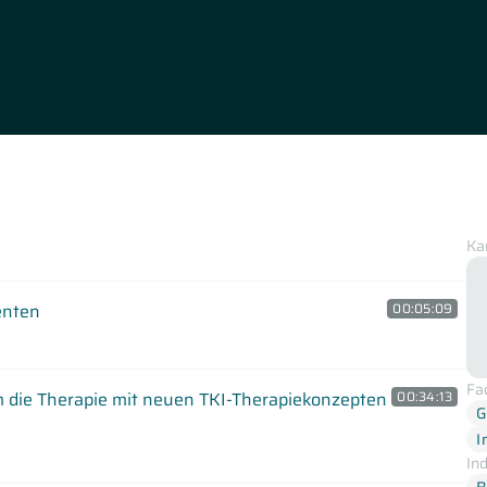
Ka
enten
00:05:09
Fa
m die Therapie mit neuen TKI-Therapiekonzepten
00:34:13
G
I
In