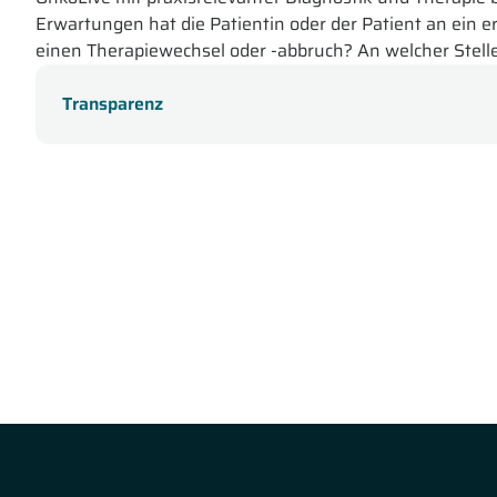
Erwartungen hat die Patientin oder der Patient an ein e
einen Therapiewechsel oder -abbruch? An welcher Stelle
Fusionen?
Transparenz
In dieser Online-Fortbildung der OnkoLive-Sendereihe für
PD Dr. med. Niklas Gebauer
aus
Lübeck
spricht über
die 
Patienten.
Dr. Gebauer stellt das diffuse großzellige 
Schaubildes vor und erläutert CAR T. Dabei geht Dr. Ge
Abschließend informiert Dr. Gebauer über die Wirksam
PD Dr. med. Martina Crysandt aus Aachen
befasst sich m
rund um die Therapie mit neuen TKI-Therapiekonzepten
Nennung der Therapieziele der CML und der Wahl der Er
Crysandt das Therapieansprechen auf die 2G-TKI Erstlin
Crysandt näher auf die Gründe für einen Therapieabbru
der CML-Therapie und die Sicherheit sowie Wirksamkeit
Prof. Dr. med. Stefan Kasper-Virchow
aus
Essen
gibt ei