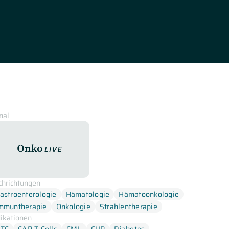
nal
OnkoLive
chrichtungen
astroenterologie
Hämatologie
Hämatoonkologie
mmuntherapie
Onkologie
Strahlentherapie
dikationen