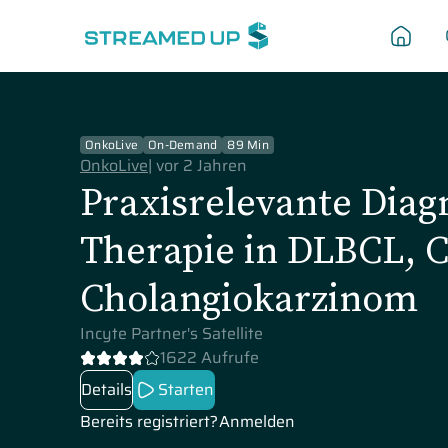
OnkoLive
On-Demand
89 Min
OnkoLive
|
vor 2 Jahren
Praxisrelevante Diag
Therapie in DLBCL, 
Cholangiokarzinom
Incyte Partner's Satellite
1622 Aufrufe
Details
Starten
Bereits registriert?
Anmelden