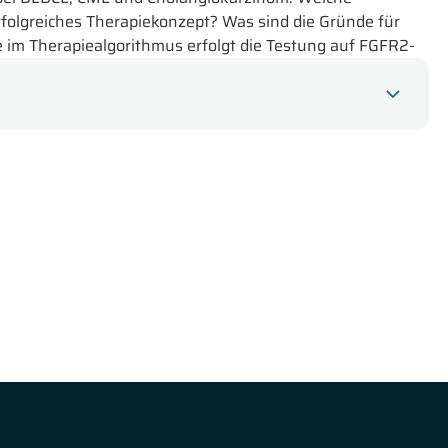
rfolgreiches Therapiekonzept? Was sind die Gründe für
 im Therapiealgorithmus erfolgt die Testung auf FGFR2-
 Sie im Studio:
R/R DLBCL – 2L-Therapie für CAR T - ungeeignete
B-Zell-Lymphom (DLBCL) anhand eines entsprechenden
bauer auf die ALYCANTE-Studie und das Studiendesign ein.
keit der Immunchemotherapie und die L-MIND-Studie.
it
der chronischen myeloischen Leukämie – Praxistipps
 aus 2023.
Dr. Crysandt beginnt ihren Vortrag mit der
stlinientherapie. Anhand von Diagrammen zeigt Dr.
ientherapie und den Therapiewechsel. Dabei geht Dr.
ch, die Nebenwirkungen von Tyrosinkinaseinhibitoren in
 bei Dosisanpassungen ein.
nen Überblick über
das intrahepatische Cholangiokarzinom –