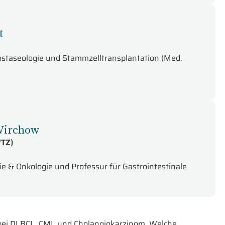
t
ostaseologie und Stammzelltransplantation (Med.
-Virchow
WTZ)
ie & Onkologie und Professur für Gastrointestinale
 bei DLBCL, CML und Cholangiokarzinom. Welche