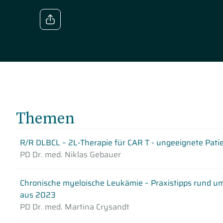
Themen
R/R DLBCL – 2L-Therapie für CAR T - ungeeignete Pati
PD Dr. med. Niklas Gebauer
Chronische myeloische Leukämie – Praxistipps rund u
aus 2023
PD Dr. med. Martina Crysandt