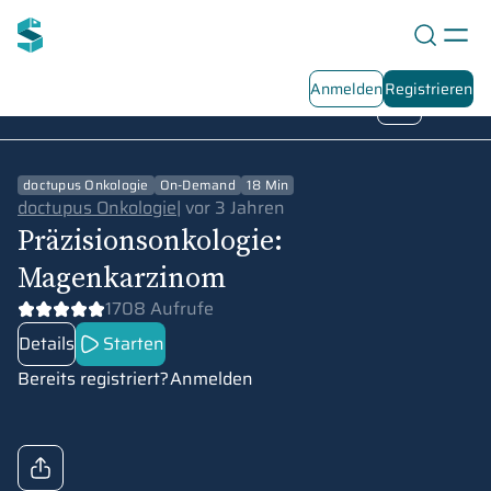
Anmelden
Registrieren
Personalisierte Medizin II
Playlist Übersicht
2
/
4
doctupus Onkologie
On-Demand
18 Min
doctupus Onkologie
|
vor 3 Jahren
Präzisionsonkologie:
Magenkarzinom
1708 Aufrufe
Details
Starten
Bereits registriert?
Anmelden