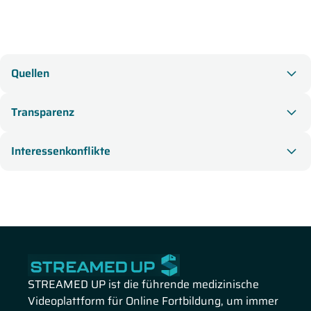
Fibroblasten-Wachstumsfaktorrezeptor 2b – FGFR2b
Humaner epidermaler Wachstumsfaktorrezeptor - HER2
KEYNOTE-859
Mikrosatelliteninstabilität - MSI
Programmed death-ligand - PD-L1
Tumormutationslast
Quellen
Transparenz
Interessenkonflikte
STREAMED UP ist die führende medizinische
Videoplattform für Online Fortbildung, um immer