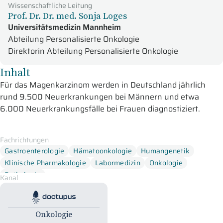
Wissenschaftliche Leitung
Prof. Dr. Dr. med. Sonja Loges
Universitätsmedizin Mannheim
Abteilung Personalisierte Onkologie
Direktorin Abteilung Personalisierte Onkologie
Inhalt
Für das Magenkarzinom werden in Deutschland jährlich
rund 9.500 Neuerkrankungen bei Männern und etwa
6.000 Neuerkrankungsfälle bei Frauen diagnostiziert.
Damit gehört das Magenkarzinom zu den zehn häufigsten
Krebsarten. Das durchschnittliche Erkrankungsalter liegt bei
Fachrichtungen
Männern bei 71 Jahren und bei Frauen bei 76 Jahren. Die
Gastroenterologie
Hämatoonkologie
Humangenetik
altersstandardisierten Erkrankungs- und Sterberaten sind
Klinische Pharmakologie
Labormedizin
Onkologie
seit Jahren bei beiden Geschlechtern rückläufig.
Pathologie
Kanal
Die Therapielandschaft beim Magenkarzinom hat sich in den
Doctupus Tutorials
letzten Jahren dramatisch verändert. Verschaffen Sie sich
einen Überblick, welche innovativen Strategien bereits in der
Onkologie