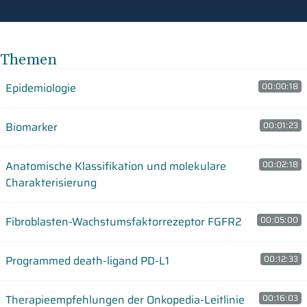
Themen
Epidemiologie
00:00:18
Biomarker
00:01:23
Anatomische Klassifikation und molekulare
00:02:18
Charakterisierung
Fibroblasten-Wachstumsfaktorrezeptor FGFR2
00:05:00
Programmed death-ligand PD-L1
00:12:33
Therapieempfehlungen der Onkopedia-Leitlinie
00:16:03