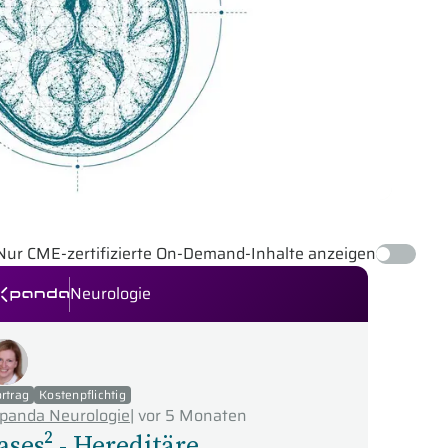
Nur CME-zertifizierte On-Demand-Inhalte anzeigen
Neurologie
panda Seminare
rtrag
Kostenpflichtig
panda Neurologie
|
vor 5 Monaten
ases² - Hereditäre