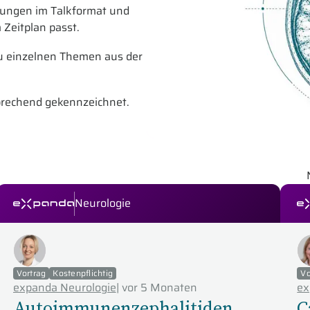
dungen im Talkformat und
Zeitplan passt.
 zu einzelnen Themen aus der
prechend gekennzeichnet.
Neurologie
expanda Seminare
ex
Vortrag
Kostenpflichtig
Vo
expanda Neurologie
|
vor 5 Monaten
ex
Autoimmunenzephalitiden,
C