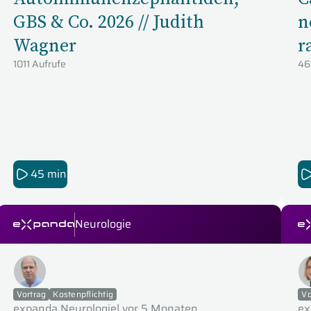
GBS & Co. 2026 // Judith
n
Wagner
r
1011 Aufrufe
/
46
45 min
Neurologie
expanda Seminare
ex
Vortrag
Kostenpflichtig
Vo
expanda Neurologie
|
vor 5 Monaten
ex