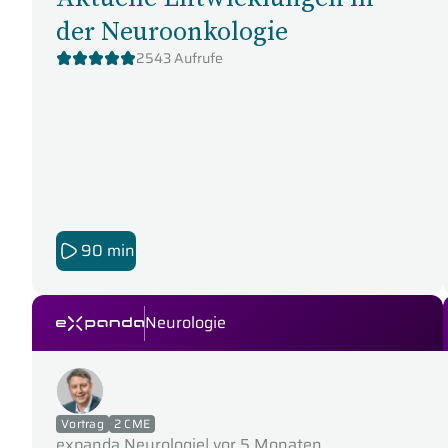
der Neuroonkologie
2543 Aufrufe
90 min
Neurologie
expanda Seminare
Vortrag
2 CME
expanda Neurologie
|
vor 5 Monaten