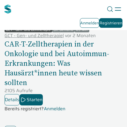
Anmelden
Registrieren
GCT - Gen- und Zelltherapie
On-Demand
89 Min
GCT - Gen- und Zelltherapie
|
vor 2 Monaten
CAR-T-Zelltherapien in der
Onkologie und bei Autoimmun-
Erkrankungen: Was
Hausärzt*innen heute wissen
sollten
2105 Aufrufe
Details
Starten
Bereits registriert?
Anmelden