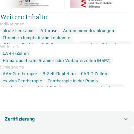
Weitere Inhalte
Indikationen
akute Leukämie
Arthrose
Autoimmunerkrankungen
Chronisch lymphatische Leukämie
diffus großzelligen B-Zell Lymphom
genetische Erkrankungen
Wirkstoffe
Hämatotoxizität
Idiopathische entzündliche Myopathie (IIM)
CAR-T-Zellen
Krebs
Mantelzell-Lymphom
Marginalzonenlymphom
Hämatopoetische Stamm- oder Vorläuferzellen (HSPZ)
Multiples Myelom (MM)
Neutropenie
Schlagworte
Non-ICANS-Neurotoxicity (NINT)
AAV-Gentherapie
B-Zell-Depletion
CAR-T-Zellen
systemische Lupus Erythematodes (SLE)
ex vivo Gentherapie
Gentherapie in der Praxis
Systemische Sklerose
Heidagenlecleucel (Heidi-Cel)
Immunantwort
Impfungen
in vivo Gentherapie
komplexe genetische Erkrankung
Supportive Therapie
Zertifizierung