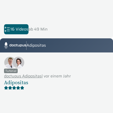
16 Videos
ab 49 Min
Adipositas
Doctupus Tutorials
Tutorial
doctupus Adipositas
|
vor einem Jahr
Adipositas