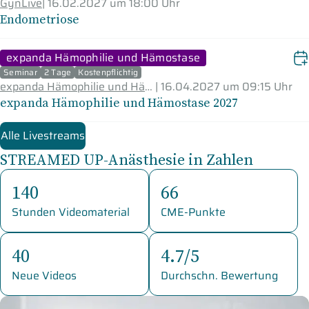
GynLive
|
16.02.2027 um 18:00 Uhr
Endometriose
expanda Hämophilie und Hämostase
Seminar
2 Tage
Kostenpflichtig
expanda Hämophilie und Hämostase
|
16.04.2027 um 09:15 Uhr
expanda Hämophilie und Hämostase 2027
Alle Livestreams
STREAMED UP-Anästhesie in Zahlen
140
66
Stunden Videomaterial
CME-Punkte
40
4.7/5
Neue Videos
Durchschn. Bewertung