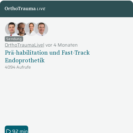
OrthoTraumaLive
Sendung
OrthoTraumaLive
|
vor 4 Monaten
Prä-habilitation und Fast-Track
Endoprothetik
4094 Aufrufe
92 min