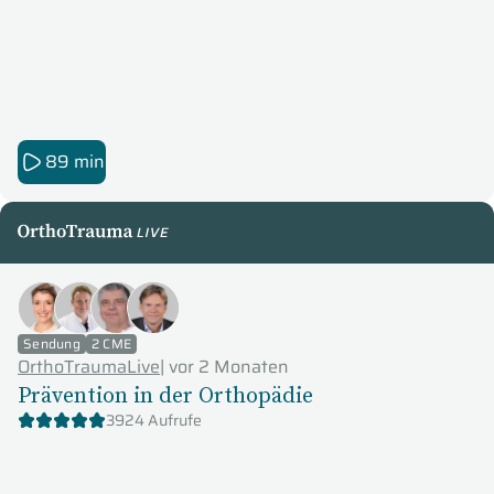
89 min
OrthoTraumaLive
Sendung
2 CME
OrthoTraumaLive
|
vor 2 Monaten
Prävention in der Orthopädie
3924 Aufrufe