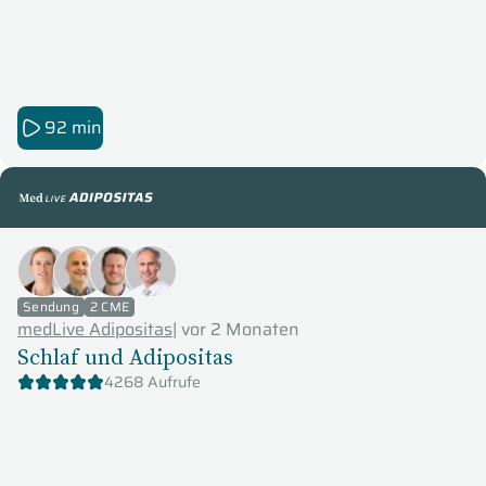
92 min
medLive Adipositas
Sendung
2 CME
medLive Adipositas
|
vor 2 Monaten
Schlaf und Adipositas
4268 Aufrufe