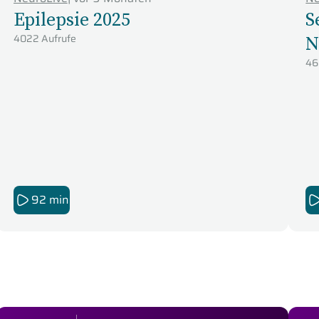
Epilepsie 2025
S
4022 Aufrufe
N
46
92 min