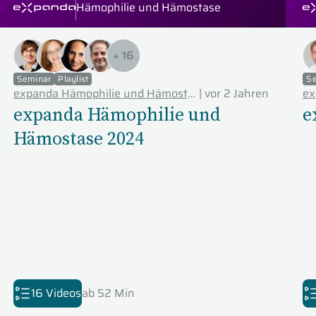
Hämophilie und Hämostase
expanda Seminare
ex
+
16
Seminar
Playlist
S
expanda Hämophilie und Hämostase
|
vor 2 Jahren
ex
expanda Hämophilie und
e
Hämostase 2024
16 Videos
ab 52 Min