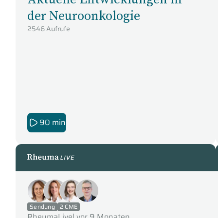
der Neuroonkologie
2546 Aufrufe
90 min
RheumaLive
Sendung
2 CME
RheumaLive
|
vor 9 Monaten