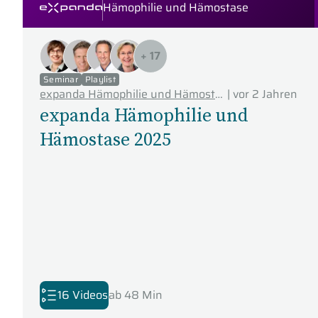
Hämophilie und Hämostase
expanda Seminare
+
17
Seminar
Playlist
expanda Hämophilie und Hämostase
|
vor 2 Jahren
expanda Hämophilie und
Hämostase 2025
16 Videos
ab 48 Min