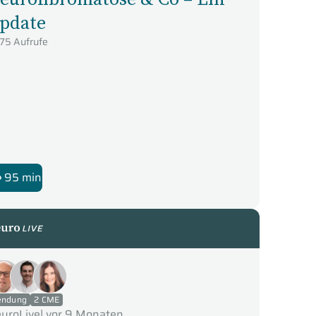
pdate
75 Aufrufe
95 min
uroLive
endung
2 CME
uroLive
|
vor 9 Monaten