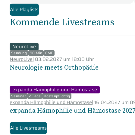
Alle Playlists
Kommende Livestreams
NeuroLive
Sendung
90 Min
CME
NeuroLive
|
03.02.2027 um 18:00 Uhr
Neurologie meets Orthopädie
expanda Hämophilie und Hämostase
Seminar
2 Tage
Kostenpflichtig
expanda Hämophilie und Hämostase
|
16.04.2027 um 09
expanda Hämophilie und Hämostase 202
Alle Livestreams