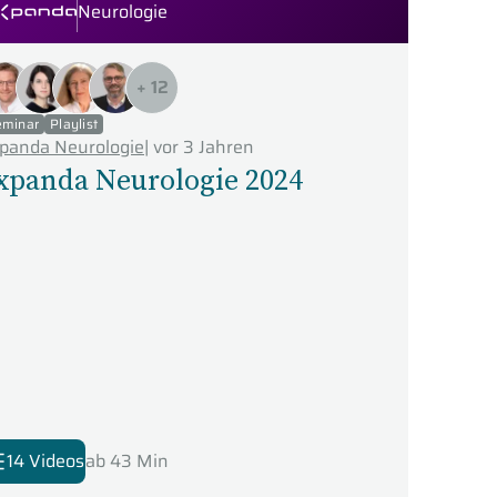
Neurologie
panda Seminare
+
12
eminar
Playlist
panda Neurologie
|
vor 3 Jahren
xpanda Neurologie 2024
14 Videos
ab 43 Min