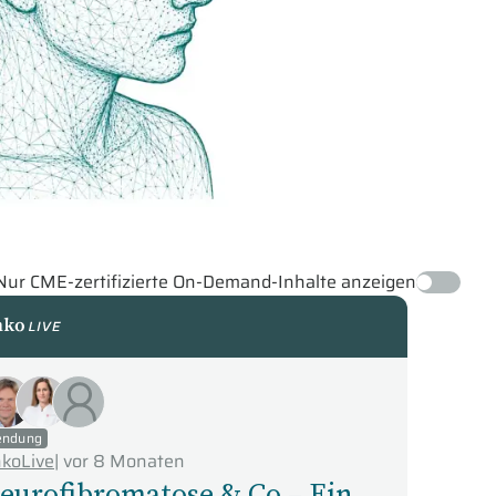
Nur CME-zertifizierte On-Demand-Inhalte anzeigen
koLive
endung
koLive
|
vor 8 Monaten
eurofibromatose & Co – Ein