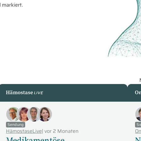
 markiert.
HämostaseLive
On
Sendung
S
HämostaseLive
|
vor 2 Monaten
On
Medikamentöse
N