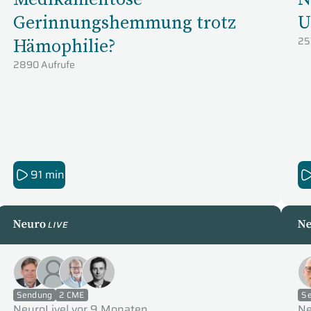
Gerinnungshemmung trotz
U
Hämophilie?
25
2890 Aufrufe
91 min
NeuroLive
Ne
Sendung
2 CME
S
NeuroLive
|
vor 9 Monaten
Ne