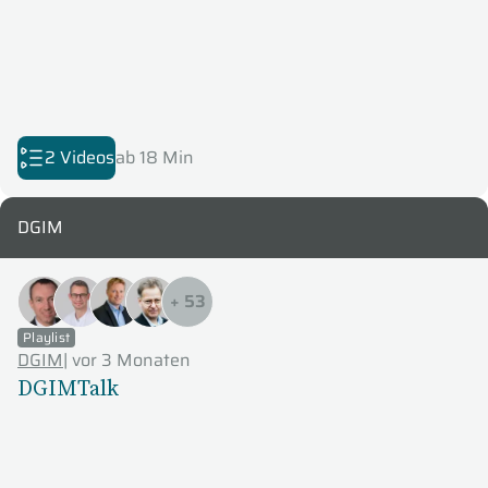
2 Videos
ab 18 Min
DGIM
+
53
Playlist
DGIM
|
vor 3 Monaten
DGIMTalk