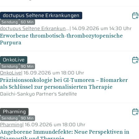
doctupus Seltene Erkrankungen
Sendung
60 Min
doctupus Seltene Erkrankungen
|
14.09.2026 um 14:30 Uhr
Erworbene thrombotisch-thrombozytopenische
Purpura
OnkoLive
Sendung
90 Min
OnkoLive
|
16.09.2026 um 18:00 Uhr
Präzisionsonkologie bei GI-Tumoren – Biomarker
als Schlüssel zur personalisierten Therapie
Daiichi-Sankyo Partner's Satellite
Pharming
Sendung
90 Min
Pharming
|
16.09.2026 um 18:00 Uhr
Angeborene Immundefekte: Neue Perspektiven in
Diagnostik und Therapie