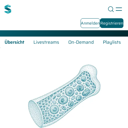
Hämatoonkologie-Fortbildungen
Anmelden
Registrieren
Übersicht
Livestreams
On-Demand
Playlists