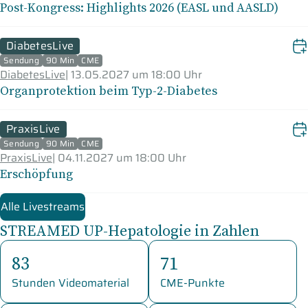
Post-Kongress: Highlights 2026 (EASL und AASLD)
DiabetesLive
Sendung
90 Min
CME
DiabetesLive
|
13.05.2027 um 18:00 Uhr
Organprotektion beim Typ-2-Diabetes
PraxisLive
Sendung
90 Min
CME
PraxisLive
|
04.11.2027 um 18:00 Uhr
Erschöpfung
Alle Livestreams
STREAMED UP-Hepatologie in Zahlen
83
71
Stunden Videomaterial
CME-Punkte